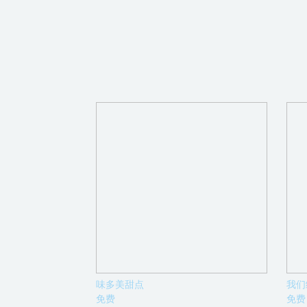
味多美甜点
我们
免费
免费