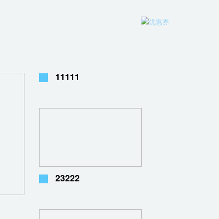
11111
23222