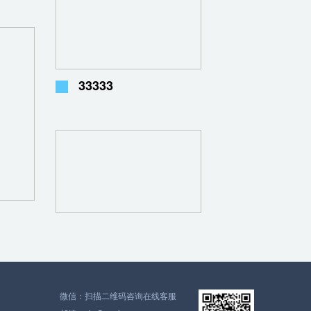
33333
微信：扫描二维码咨询在线客服